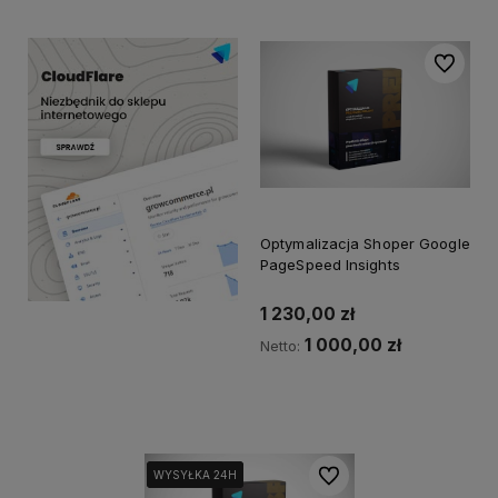
Do ulubi
Optymalizacja Shoper Google
PageSpeed Insights
1 230,00 zł
1 000,00 zł
Netto:
Do koszyka
Do ulubionych
WYSYŁKA 24H
WYSYŁKA 24H
WYSYŁKA 24H