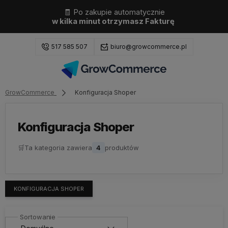
🧾 Po zakupie automatycznie
w kilka minut otrzymasz Fakturę
517 585 507
biuro@growcommerce.pl
GrowCommerce
Konfiguracja Shoper
Zaloguj się
Załóż konto
Konfiguracja Shoper
🛒
Ta kategoria zawiera
4
produktów
Wybierz coś dla siebie z naszej aktualnej oferty lub
zaloguj się, aby przywrócić dodane produkty do listy
KONFIGURACJA SHOPER
z poprzedniej sesji.