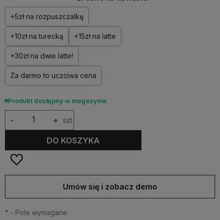
+5zł na rozpuszczalkę
+10zł na turecką
+15zł na latte
+30zł na dwie latte!
Za darmo to uczciwa cena
Produkt dostępny w magazynie
-
+
szt.
DO KOSZYKA
Umów się i zobacz demo
*
- Pole wymagane