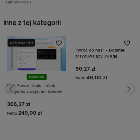
zamówienia.)
Inne z tej kategorii
bionych
bionych
Do ulubionych
Do ulubionych
Do ulubi
Do ulubi
WYSYŁKA 24H
WYSYŁKA 24H
NOWOŚĆ
CSV Power Tools - Zrób
"Wróć do nas" - Dodatek
wszystko z użyciem tabelek
przykuwający uwagę
306,27 zł
60,27 zł
249,00 zł
Netto:
49,00 zł
Netto:
Do koszyka