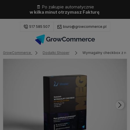
🧾 Po zakupie automatycznie
w kilka minut otrzymasz Fakturę
517 585 507
biuro@growcommerce.pl
GrowCommerce
Dodatki Shoper
Wymagalny checkbox z reg
Zaloguj się
Załóż konto
Wybierz coś dla siebie z naszej aktualnej oferty lub
zaloguj się, aby przywrócić dodane produkty do listy
z poprzedniej sesji.