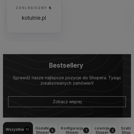
ZOOLOGICZNY 🐈
kotulnie.pl
Bestsellery
Sprawdź nasze najlepsze pozycje do Shopera. Tysiąc
zrealizowanych zamówień!
Zobacz więcej
Dodatki
Konfiguracja
Licencje
Szablo
Wszystkie
12
5
1
2