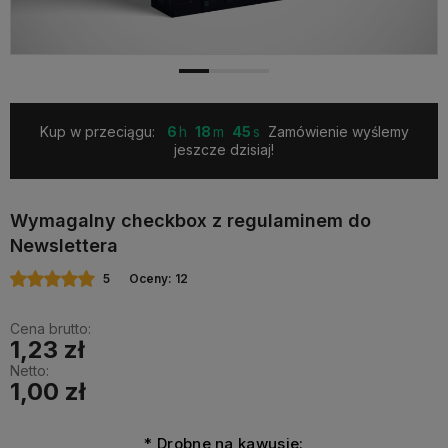
Kup w przeciągu:
6
18
45
Zamówienie wyślemy
jeszcze dzisiaj!
Wymagalny checkbox z regulaminem do
Newslettera
5
Oceny: 12
Cena brutto:
1,23 zł
Netto:
1,00 zł
*
Drobne na kawusie: