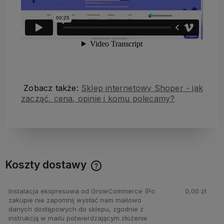
Zobacz także:
Sklep internetowy Shoper - jak
zacząć, cena, opinie i komu polecamy?
Koszty dostawy
Cena nie zawiera ewentualnych kosztów płatności
Instalacja ekspresowa od GrowCommerce
(Po
0,00 zł
zakupie nie zapomnij wysłać nam mailowo
danych dostępowych do sklepu, zgodnie z
instrukcją w mailu potwierdzającym złożenie