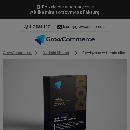
🧾 Po zakupie automatycznie
w kilka minut otrzymasz Fakturę
517 585 507
biuro@growcommerce.pl
GrowCommerce
Dodatki Shoper
Powiązane w formie slidera 
Zaloguj się
Załóż konto
Wybierz coś dla siebie z naszej aktualnej oferty lub
zaloguj się, aby przywrócić dodane produkty do listy
z poprzedniej sesji.