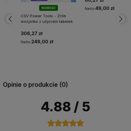
NOWOŚĆ
CSV Power Tools - Zrób
"Wróć do nas" - Dodatek
wszystko z użyciem tabelek
przykuwający uwagę
306,27 zł
60,27 zł
249,00 zł
Netto:
49,00 zł
Netto:
Do koszyka
Do koszyka
Opinie o produkcie (0)
4.88
/ 5