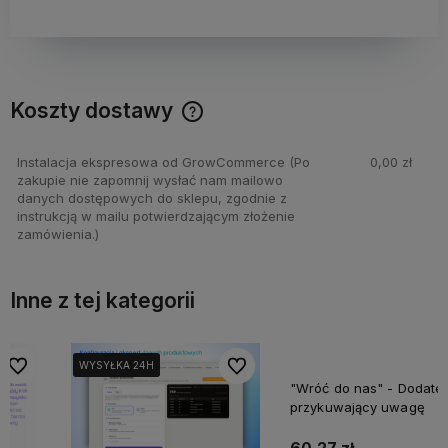
Koszty dostawy
Cena nie zawiera ewentualnych kosztów płatności
Instalacja ekspresowa od GrowCommerce
(Po
0,00 zł
zakupie nie zapomnij wysłać nam mailowo
danych dostępowych do sklepu, zgodnie z
instrukcją w mailu potwierdzającym złożenie
zamówienia.)
Inne z tej kategorii
bionych
bionych
Do ulubionych
Do ulubionych
Do ulubi
Do ulubi
WYSYŁKA 24H
WYSYŁKA 24H
WYSYŁKA 24H