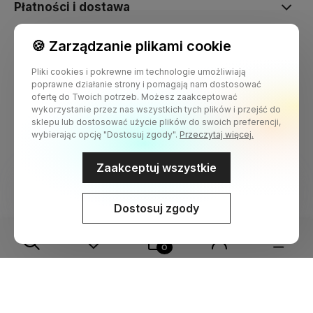
Płatności i dostawa
1. Porozmawiajmy
Zadzwoń, napisz maila lub umów się na
Po za
🍪 Zarządzanie plikami cookie
prezentację demo.
FV
or
Informacje
komu
Pliki cookies i pokrewne im technologie umożliwiają
Opowiemy Ci
dlaczego nasze
poprawne działanie strony i pomagają nam dostosować
rozwiązanie jest tak dobre
,
ofertę do Twoich potrzeb. Możesz zaakceptować
wskażemy inne wdrożenia podobne do
Prze
O nas
wykorzystanie przez nas wszystkich tych plików i przejść do
Twojej branży.
na
sklepu lub dostosować użycie plików do swoich preferencji,
wybierając opcję "Dostosuj zgody".
Przeczytaj więcej.
Zaakceptuj wszystkie
Dostosuj zgody
Sklep internetowy Shoper.pl
Szablon Shoper Modern 3.0™
od
GrowCommerce