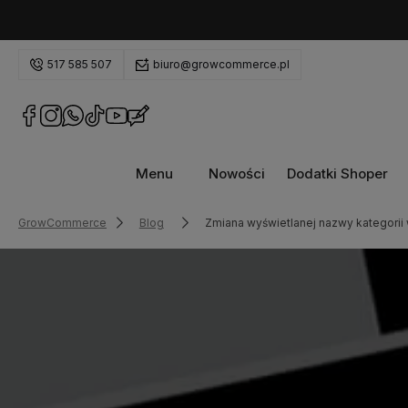
517 585 507
biuro@growcommerce.pl
Menu
Nowości
Dodatki Shoper
GrowCommerce
Blog
Zmiana wyświetlanej nazwy kategori