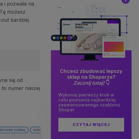
na i pozwala na
 Tę możesz
ciut bardziej
Chcesz zbudować lepszy
sklep na Shoperze?
na się od
Zacznij tutaj!
👇
8 to numer naszej
Wykonaj pierwszy krok w
celu poznania najbardziej
zaawansowanego szablonu
Shoper
CZYTAJ WIĘCEJ