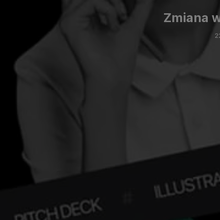
Zmiana w
2