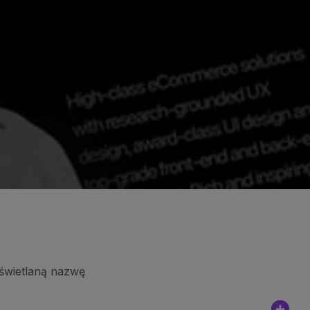
yświetlaną nazwę