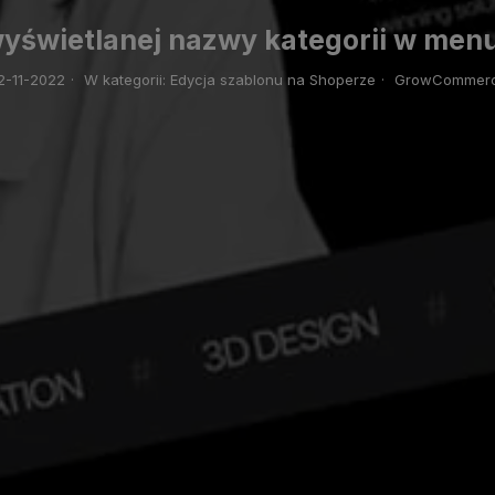
yświetlanej nazwy kategorii w men
2-11-2022
·
W kategorii:
Edycja szablonu na Shoperze
·
GrowCommer