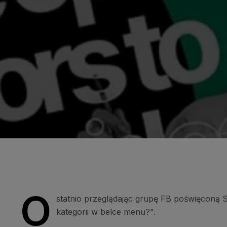
O
statnio przeglądając grupę FB poświęconą 
kategorii w belce menu?".